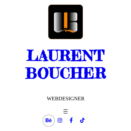
Aller
au
contenu
LAURENT
BOUCHER
WEBDESIGNER