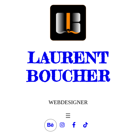
Aller
au
contenu
LAURENT
BOUCHER
WEBDESIGNER