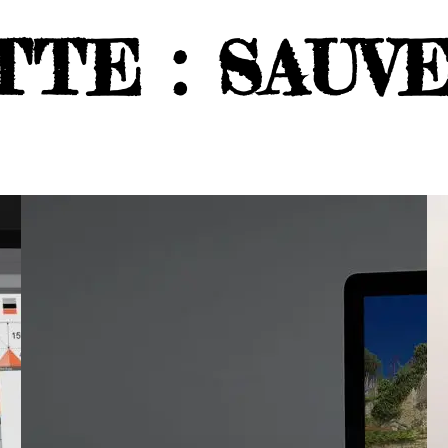
TTE :
SAUV