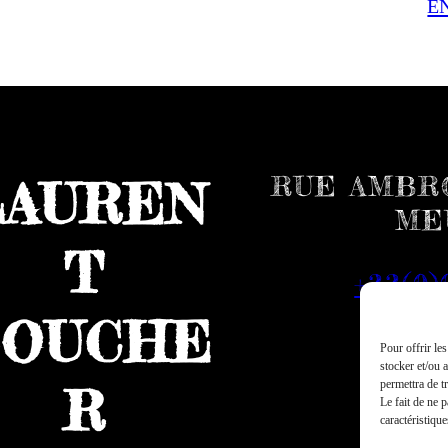
E
RUE AMBRO
LAUREN
ME
T
+33(0)
OUCHE
Pour offrir le
stocker et/ou 
permettra de t
R
Le fait de ne 
caractéristique