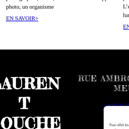
L’
photo, un organisme
lu
EN SAVOIR+
E
RUE AMBRO
LAUREN
ME
T
+33(0)
OUCHE
Pour offrir le