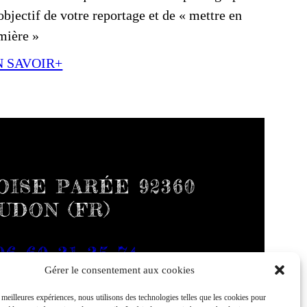
objectif de votre reportage et de « mettre en
mière »
N SAVOIR+
ISE PARÉE 92360
UDON (FR)
06 60 31 35 74
Gérer le consentement aux cookies
s meilleures expériences, nous utilisons des technologies telles que les cookies pour