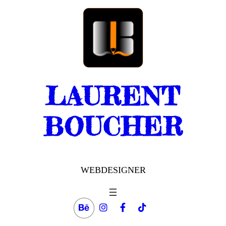
Aller
au
contenu
LAURENT
BOUCHER
WEBDESIGNER