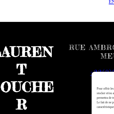
E
RUE AMBRO
LAUREN
ME
T
+33(0)
OUCHE
Pour offrir le
stocker et/ou 
permettra de t
R
Le fait de ne 
caractéristique