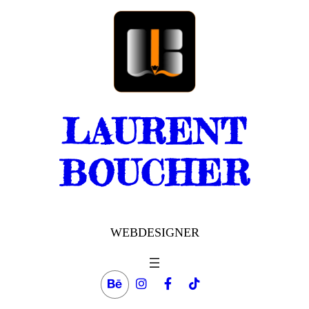
Aller
au
contenu
LAURENT
BOUCHER
WEBDESIGNER