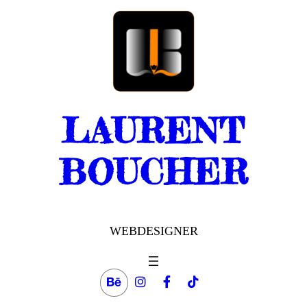
Aller
au
contenu
LAURENT
BOUCHER
WEBDESIGNER