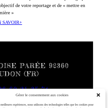
objectif de votre reportage et de « mettre en
mière »
N SAVOIR+
ISE PARÉE 92360
UDON (FR)
06 60 31 35 74
Gérer le consentement aux cookies
s meilleures expériences, nous utilisons des technologies telles que les cookies pour