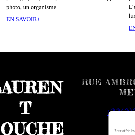
L’
photo, un organisme
lu
EN SAVOIR+
E
RUE AMBRO
LAUREN
ME
T
+33(0)
OUCHE
Pour offrir le